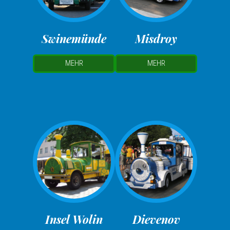
Swinemünde
Misdroy
MEHR
MEHR
Insel Wolin
Dievenov