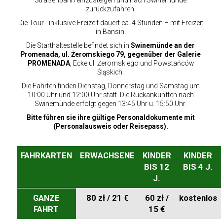
Straßenbahn einzusteigen und nach Swinemünde
zurückzufahren.
Die Tour - inklusive Freizeit dauert ca. 4 Stunden – mit Freizeit
in Bansin.
Die Starthaltestelle befindet sich in
Swinemünde an der
Promenada, ul. Żeromskiego 79, gegenüber der Galerie
PROMENADA
, Ecke ul. Żeromskiego und Powstańców
Śląskich.
Die Fahrten finden Dienstag, Donnerstag und Samstag um
10:00 Uhr und 12:00 Uhr statt. Die Rückankunften nach
Swinemünde erfolgt gegen 13:45 Uhr u. 15:50 Uhr.
Bitte führen sie ihre gültige Personaldokumente mit
(Personalausweis oder Reisepass).
FAHRKARTEN
ERWACHSENE
KINDER
KINDER
BIS 12
BIS 4 J.
J.
GANZE
80 zł / 21 €
60 zł /
kostenlos
FAHRT
15 €