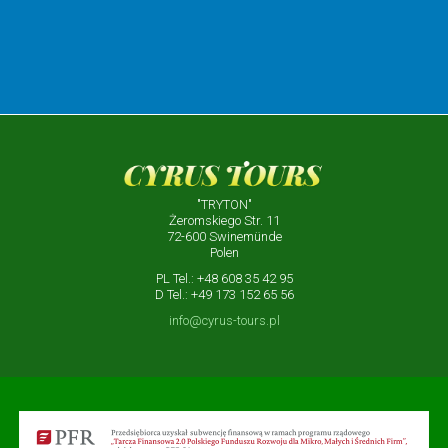
"TRYTON"
Żeromskiego Str. 11
72-600 Swinemünde
Polen
PL Tel.: +48 608 35 42 95
D Tel.: +49 173 152 65 56
info@cyrus-tours.pl